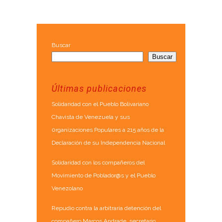
Buscar
Buscar
Últimas publicaciones
Solidaridad con el Pueblo Bolivariano
Chavista de Venezuela y sus
0rganizaciones Populares a 215 años de la
Declaración de su Independencia Nacional
Solidaridad con los compañeros del
Movimiento de Poblador@s y el Pueblo
Venezolano
Repudio contra la arbitraria detención del
compañero Marcos Andrade, secretario