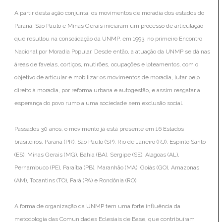
A partir desta ação conjunta, os movimentos de moradia dos estados do
Paraná, São Paulo e Minas Gerais iniciaram um processo de articulação
que resultou na consolidação da UNMP, em 1993, no primeiro Encontro
Nacional por Moradia Popular. Desde então, a atuação da UNMP se dá nas
áreas de favelas, cortiços, mutirões, ocupações e loteamentos, com o
objetivo de articular e mobilizar os movimentos de moradia, lutar pelo
direito à moradia, por reforma urbana e autogestão, e assim resgatar a
esperança do povo rumo a uma sociedade sem exclusão social.
Passados 30 anos, o movimento já está presente em 16 Estados
brasileiros: Paraná (PR), São Paulo (SP), Rio de Janeiro (RJ), Espírito Santo
(ES), Minas Gerais (MG), Bahia (BA), Sergipe (SE), Alagoas (AL),
Pernambuco (PE), Paraíba (PB), Maranhão (MA), Goiás (GO), Amazonas
(AM), Tocantins (TO), Pará (PA) e Rondônia (RO).
A forma de organização da UNMP tem uma forte influência da
metodologia das Comunidades Eclesiais de Base, que contribuíram