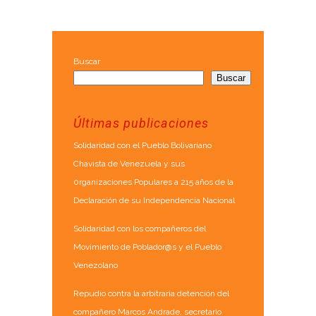
Buscar
Buscar
Últimas publicaciones
Solidaridad con el Pueblo Bolivariano
Chavista de Venezuela y sus
0rganizaciones Populares a 215 años de la
Declaración de su Independencia Nacional
Solidaridad con los compañeros del
Movimiento de Poblador@s y el Pueblo
Venezolano
Repudio contra la arbitraria detención del
compañero Marcos Andrade, secretario