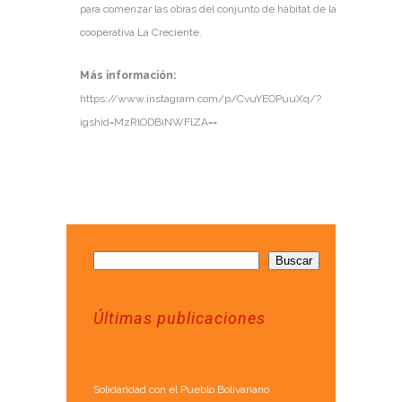
para comenzar las obras del conjunto de hábitat de la
cooperativa La Creciente.
Más información:
https://www.instagram.com/p/CvuYEOPuuXq/?
igshid=MzRlODBiNWFlZA==
Buscar
Últimas publicaciones
Solidaridad con el Pueblo Bolivariano