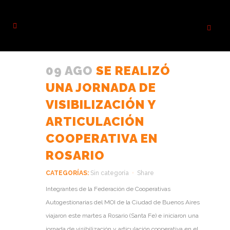
09 AGO
SE REALIZÓ
UNA JORNADA DE
VISIBILIZACIÓN Y
ARTICULACIÓN
COOPERATIVA EN
ROSARIO
CATEGORÍAS:
Sin categoría
Share
Integrantes de la Federación de Cooperativas
Autogestionarias del MOI de la Ciudad de Buenos Aires
viajaron este martes a Rosario (Santa Fe) e iniciaron una
jornada de visibilización y articulación cooperativa en el