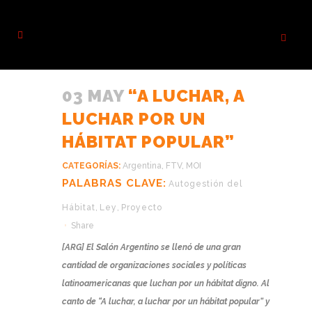
03 MAY
“A LUCHAR, A
LUCHAR POR UN
HÁBITAT POPULAR”
CATEGORÍAS:
Argentina
,
FTV
,
MOI
PALABRAS CLAVE:
Autogestión del
Hábitat
,
Ley
,
Proyecto
Share
[ARG] El Salón Argentino se llenó de una gran
cantidad de organizaciones sociales y políticas
latinoamericanas que luchan por un hábitat digno. Al
canto de “A luchar, a luchar por un hábitat popular” y