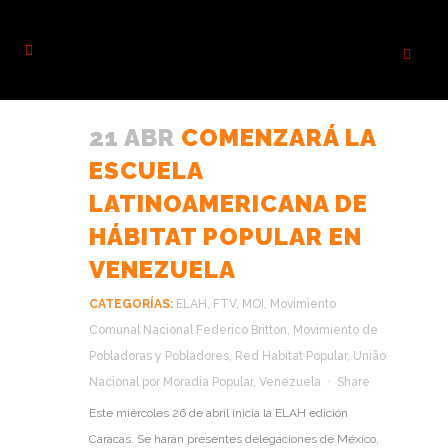
21 ABR
COMENZARÁ LA
ESCUELA
LATINOAMERICANA DE
HÁBITAT POPULAR EN
VENEZUELA
CATEGORÍAS:
ELAH
,
FTV
,
MOI
,
Movimiento
Comunal Nacional Federico Britton
,
Movimiento de
Pobladoras y Pobladores
,
Red Habitat Popular
,
União
Nacional por Moradia Popular
,
Venezuela
Share
Este miércoles 26 de abril inicia la ELAH edición
Caracas. Se harán presentes delegaciones de México,